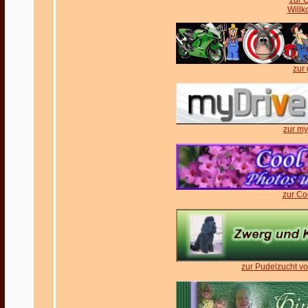
zur 
Will
zur
zur my
zur Co
zur Pudelzucht v